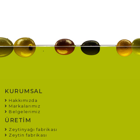
KURUMSAL
Hakkımızda
Markalarımız
Belgelerimiz
ÜRETİM
Zeytinyağı fabrikası
Zeytin fabrikası