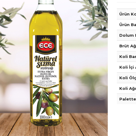
Ürün K
Ürün B
Dolum 
Brüt Ağı
Koli B
Koli İçi
Koli Ölç
Koli Ağı
Palette