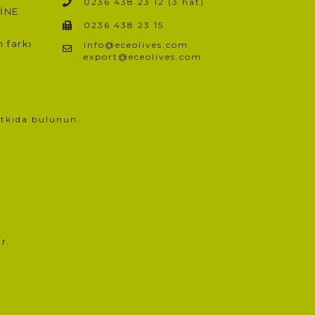
0236 438 23 12 (3 hat)
İNE
0236 438 23 15
 farkı
info@eceolives.com
export@eceolives.com
atkıda bulunun.
r.