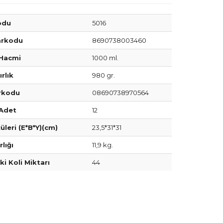
odu
5016
arkodu
8690738003460
Hacmi
1000 ml.
rlık
980 gr.
arkodu
08690738970564
 Adet
12
üleri (E*B*Y)(cm)
23,5*31*31
rlığı
11,9 kg.
ki Koli Miktarı
44