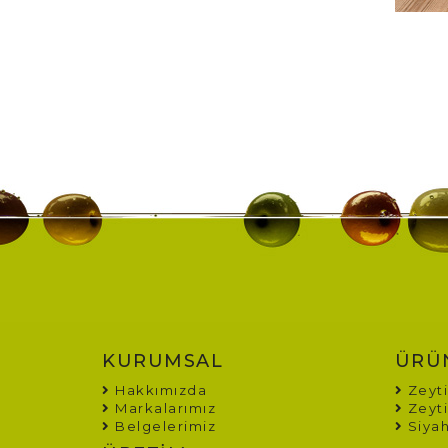
KURUMSAL
ÜRÜ
Hakkımızda
Zeyti
Markalarımız
Zeyti
Belgelerimiz
Siyah