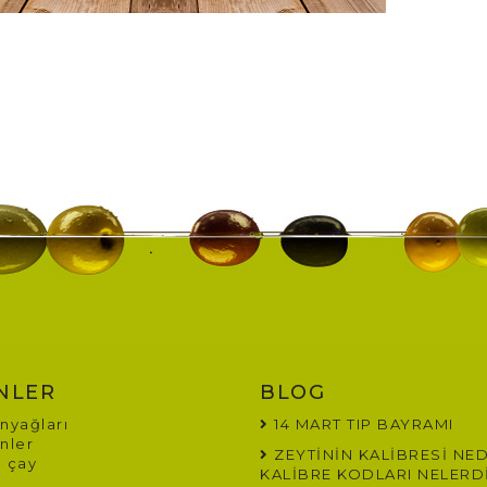
NLER
BLOG
nyağları
14 MART TIP BAYRAMI
nler
ZEYTİNİN KALİBRESİ NED
 çay
KALİBRE KODLARI NELERD