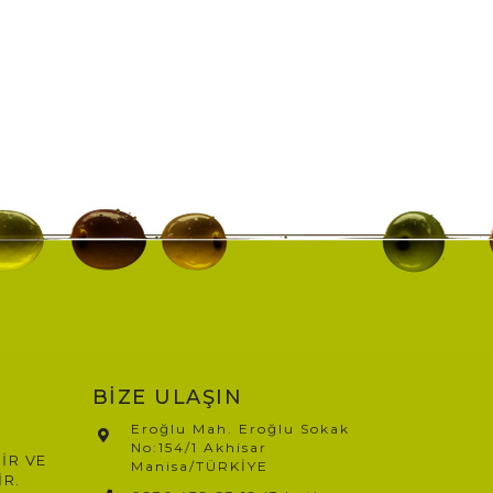
BİZE ULAŞIN
Eroğlu Mah. Eroğlu Sokak
No:154/1 Akhisar
İR VE
Manisa/TÜRKİYE​
İR.