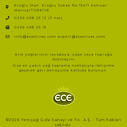
Eroğlu Mah. Eroğlu Sokak No:154/1 Akhisar
Manisa/TÜRKİYE​
0236 438 23 12 (3 hat)
0236 438 23 15
info@eceolives.com export@eceolives.com
Atık yağlarınızı lavaboya, çöpe veya toprağa
dökmeyin!
Size en yakın yağ toplama noktasıyla iletişime
geçerek geri dönüşüme katkıda bulunun.
©2026 Yeniçağ Gıda Sanayi ve Tic. A.Ş. - Tüm hakları
saklıdır.