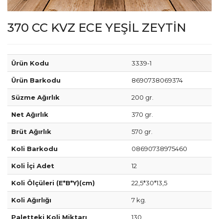
370 CC KVZ ECE YEŞİL ZEYTİN
Ürün Kodu
3339-1
Ürün Barkodu
8690738069374
Süzme Ağırlık
200 gr.
Net Ağırlık
370 gr.
Brüt Ağırlık
570 gr.
Koli Barkodu
08690738975460
Koli İçi Adet
12
Koli Ölçüleri (E*B*Y)(cm)
22,5*30*13,5
Koli Ağırlığı
7 kg.
Paletteki Koli Miktarı
130