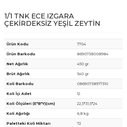
1/1 TNK ECE IZGARA
ÇEKİRDEKSİZ YEŞİL ZEYTİN
Ürün Kodu
7704
Ürün Barkodu
8690738008984
Net Ağırlık
450 gr.
Brüt Ağırlık
540 gr.
Koli Barkodu
08690738977310
Koli İçi Adet
12
Koli Ölçüleri (E*B*Y)(cm)
22,5*31,5*24
Koli Ağırlığı
6,8 kg.
Paletteki Koli Miktarı
72