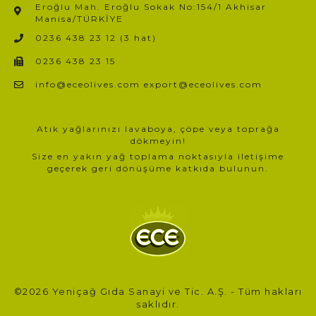
Eroğlu Mah. Eroğlu Sokak No:154/1 Akhisar
Manisa/TÜRKİYE​
0236 438 23 12 (3 hat)
0236 438 23 15
info@eceolives.com export@eceolives.com
Atık yağlarınızı lavaboya, çöpe veya toprağa
dökmeyin!
Size en yakın yağ toplama noktasıyla iletişime
geçerek geri dönüşüme katkıda bulunun.
©2026 Yeniçağ Gıda Sanayi ve Tic. A.Ş. - Tüm hakları
saklıdır.