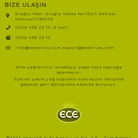
BİZE ULAŞIN
Eroğlu Mah. Eroğlu Sokak No:154/1 Akhisar
Manisa/TÜRKİYE​
0236 438 23 12 (3 hat)
0236 438 23 15
info@eceolives.com export@eceolives.com
Atık yağlarınızı lavaboya, çöpe veya toprağa
dökmeyin!
Size en yakın yağ toplama noktasıyla iletişime
geçerek geri dönüşüme katkıda bulunun.
©2026 Yeniçağ Gıda Sanayi ve Tic. A.Ş. - Tüm hakları