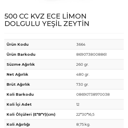
500 CC KVZ ECE LİMON
DOLGULU YEŞİL ZEYTİN
Ürün Kodu
3664
Ürün Barkodu
8690738008861
Süzme Ağırlık
260 gr.
Net Ağırlık
480 gr.
Brüt Ağırlık
730 gr.
Koli Barkodu
08690738970038
Koli İçi Adet
12
Koli Ölçüleri (E*B*Y)(cm)
22*30*16,5
Koli Ağırlığı
8,75 kg.