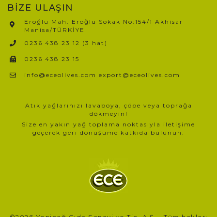
BİZE ULAŞIN
Eroğlu Mah. Eroğlu Sokak No:154/1 Akhisar
Manisa/TÜRKİYE​
0236 438 23 12 (3 hat)
0236 438 23 15
info@eceolives.com export@eceolives.com
Atık yağlarınızı lavaboya, çöpe veya toprağa
dökmeyin!
Size en yakın yağ toplama noktasıyla iletişime
geçerek geri dönüşüme katkıda bulunun.
©2026 Yeniçağ Gıda Sanayi ve Tic. A.Ş. - Tüm hakları