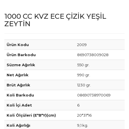
1000 CC KVZ ECE ÇİZİK YEŞİL
ZEYTİN
Ürün Kodu
2009
Ürün Barkodu
8690738009028
Süzme Ağırlık
550 gr.
Net Ağırlık
990 gr.
Brüt Ağırlık
1230 gr.
Koli Barkodu
08690738970069
Koli İçi Adet
6
Koli Ölçüleri (E*B*Y)(cm)
20*31*16
Koli Ağırlığı
9,1 kg.