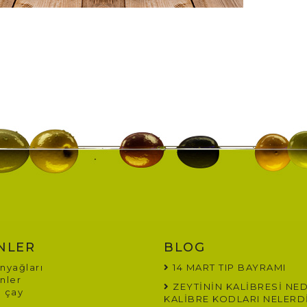
NLER
BLOG
nyağları
14 MART TIP BAYRAMI
nler
ZEYTİNİN KALİBRESİ NED
 çay
KALİBRE KODLARI NELERD