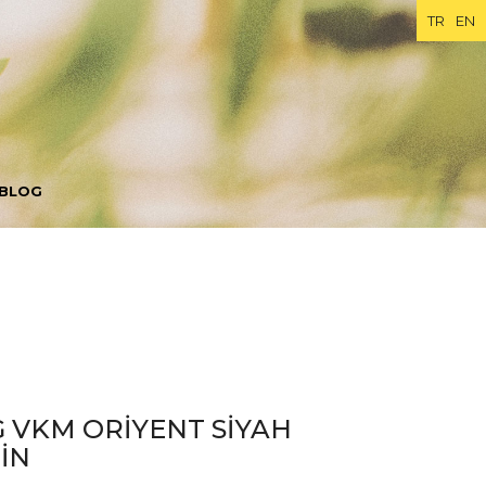
TR
EN
BLOG
G VKM ORİYENT SİYAH
İN