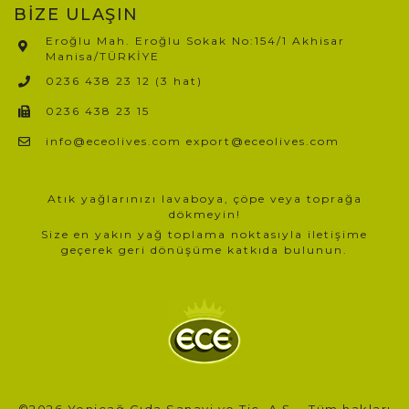
BİZE ULAŞIN
Eroğlu Mah. Eroğlu Sokak No:154/1 Akhisar
Manisa/TÜRKİYE​
0236 438 23 12 (3 hat)
0236 438 23 15
info@eceolives.com export@eceolives.com
Atık yağlarınızı lavaboya, çöpe veya toprağa
dökmeyin!
Size en yakın yağ toplama noktasıyla iletişime
geçerek geri dönüşüme katkıda bulunun.
©2026 Yeniçağ Gıda Sanayi ve Tic. A.Ş. - Tüm hakları