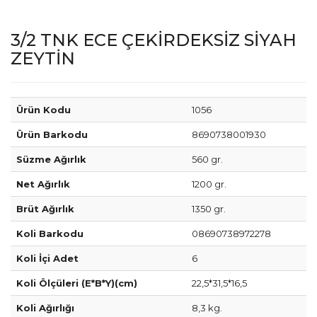
3/2 TNK ECE ÇEKİRDEKSİZ SİYAH
ZEYTİN
Ürün Kodu
1056
Ürün Barkodu
8690738001930
Süzme Ağırlık
560 gr.
Net Ağırlık
1200 gr.
Brüt Ağırlık
1350 gr.
Koli Barkodu
08690738972278
Koli İçi Adet
6
Koli Ölçüleri (E*B*Y)(cm)
22,5*31,5*16,5
Koli Ağırlığı
8,3 kg.