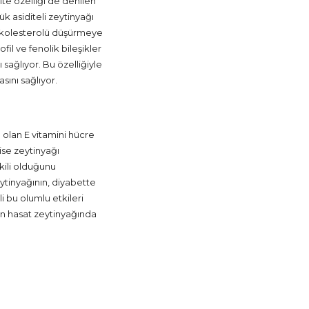
ite özelliği de denilen
ük asiditeli zeytinyağı
tü kolesterolü düşürmeye
il ve fenolik bileşikler
 sağlıyor. Bu özelliğiyle
ını sağlıyor.
 olan E vitamini hücre
ise zeytinyağı
kili olduğunu
eytinyağının, diyabette
i bu olumlu etkileri
ken hasat zeytinyağında