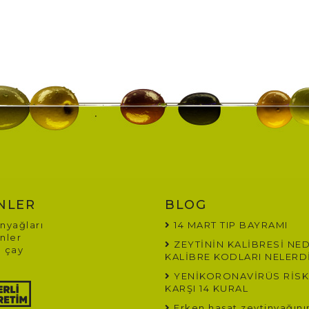
NLER
BLOG
nyağları
14 MART TIP BAYRAMI
nler
ZEYTİNİN KALİBRESİ NED
 çay
KALİBRE KODLARI NELERD
YENİKORONAVİRÜS RİSK
KARŞI 14 KURAL
Erken hasat zeytinyağının