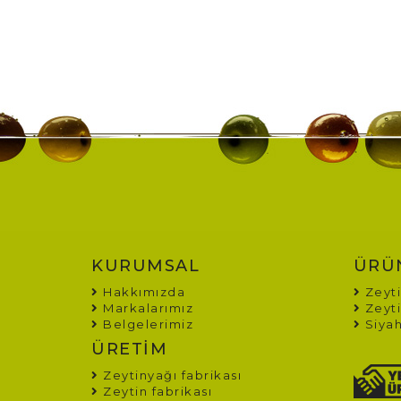
KURUMSAL
ÜRÜ
Hakkımızda
Zeyti
Markalarımız
Zeyti
Belgelerimiz
Siyah
ÜRETİM
Zeytinyağı fabrikası
Zeytin fabrikası