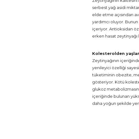
Zeytinyağının kalitesini
serbest yağ asidi miktar
elde etme açısından ava
yardımcı oluyor. Bunun y
içeriyor. Antioksidan öz
erken hasat zeytinyağı 
Kolesterolden yaşla
Zeytinyağının içeriğinde
yenileyici özelliği saye
tüketiminin obezite, me
gösteriyor. Kötü koleste
glukoz metabolizmasını r
içeriğinde bulunan yükse
daha yoğun şekilde yer 