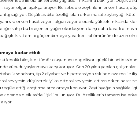
 belirlemede ilk olarak serbest yağ asidi miktarına bakılıyor. Düşük asid
ı, zeytin olgunlaştıkça artıyor. Bu sebeple zeytinlerin erken hasatı, düş
ntaj sağlıyor. Düşük asidite özelliği olan erken hasat zeytinyağı, kö
anı sıra erken hasat zeytin, olgun zeytine oranla yüksek miktarda klorof
elliğe sahip bu bileşenler, yağın oksidasyona karşı daha kararlı olmasını
bağışıklık sistemini güçlendirmeye yararken; raf ömrünün de uzun olmas
nmaya kadar etkili
ki fenolik bileşikler tümör oluşumunu engelliyor, güçlü bir antioksidan
sinde vücudu yaşlanmaya karşı koruyor. Son 20 yılda yapılan çalışmalar 
tabolik sendrom, tip 2 diyabet ve hipertansiyon riskinde azalma ile iliş
rol seviyesini düşürerek iyi kolesterol seviyesini artıran erken hasat z
egüle ettiği araştırmalarca ortaya konuyor. Zeytinyağının sağlıkla ilgil
k oranda oleik asitle ilişkili bulunuyor. Bu özelliklerin tamamı ise er
alıyor.