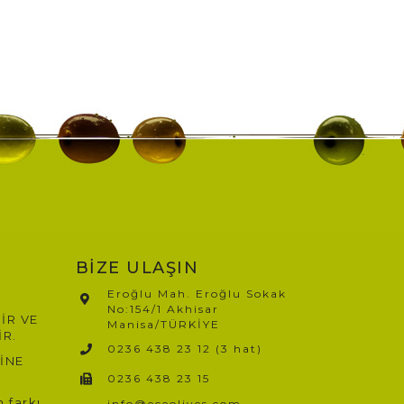
BİZE ULAŞIN
Eroğlu Mah. Eroğlu Sokak
No:154/1 Akhisar
İR VE
Manisa/TÜRKİYE​
İR.
0236 438 23 12 (3 hat)
İNE
0236 438 23 15
 farkı
info@eceolives.com