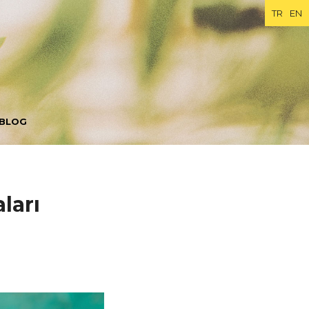
TR
EN
BLOG
ları